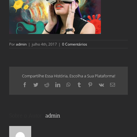
Por
admin
|
julho 4th, 2017
|
0 Comentários
Compartilhe Essa História, Escolha a Sua Plataforma!
Facebook
Twitter
Reddit
LinkedIn
WhatsApp
Tumblr
Pinterest
Vk
E-
mail
Sobre o Autor:
admin